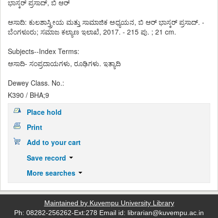
ಭಾಸ್ಕರ್ ಪ್ರಸಾದ್, ಬಿ ಆರ್
ಆಸಾದಿ: ಕುಲಶಾಸ್ತ್ರೀಯ ಮತ್ತು ಸಾಮಾಜಿಕ ಅಧ್ಯಯನ, ಬಿ ಆರ್ ಭಾಸ್ಕರ್ ಪ್ರಸಾದ್. -
ಬೆಂಗಳೂರು; ಸಮಾಜ ಕಲ್ಯಾಣ ಇಲಾಖೆ, 2017. - 215 ಪು. ; 21 cm.
Subjects--Index Terms:
ಆಸಾದಿ- ಸಂಪ್ರದಾಯಗಳು, ರೂಢಿಗಳು. ಇತ್ಯಾದಿ
Dewey Class. No.:
K390 / BHA;9
Place hold
Print
Add to your cart
Save record
More searches
Maintained by Kuvempu University Library
Ph: 08282-256262-Ext:278 Email id: librarian@kuvempu.ac.in