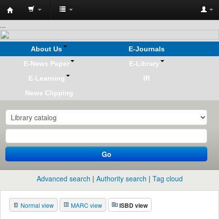
Koha
...
online
About Us
E-Journals
E-News Paper
E-Library
E-Learning
IR
News Clipping
Go
Advanced search
Authority search
Tag cloud
Normal view
MARC view
ISBD view