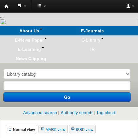
Koha
...
online
About Us
E-Journals
E-News Paper
E-Library
E-Learning
IR
News Clipping
Go
Advanced search
Authority search
Tag cloud
Normal view
MARC view
ISBD view