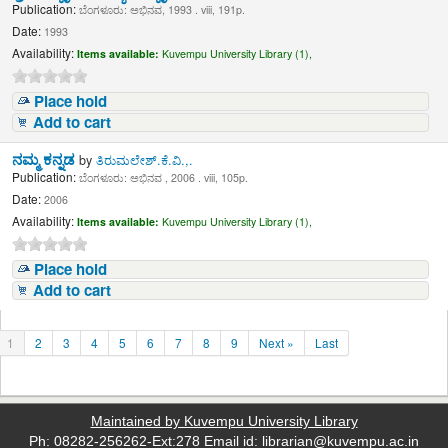
Publication:
ಬೆಂಗಳೂರು: ಅಭಿನವ, 1993 . viii, 191p.
Date:
1993
Availability:
Items available:
Kuvempu University Library (1),
Place hold
Add to cart
ನಮ್ಮ ಕನ್ನಡ
by
ತಿರುಮಲೇಶ್.ಕೆ.ವಿ.,.
Publication:
ಬೆಂಗಳೂರು: ಅಭಿನವ , 2006 . viii, 105p.
Date:
2006
Availability:
Items available:
Kuvempu University Library (1),
Place hold
Add to cart
1
2
3
4
5
6
7
8
9
Next »
Last
Maintained by Kuvempu University Library
Ph: 08282-256262-Ext:278 Email id: librarian@kuvempu.ac.in