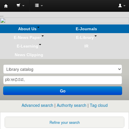
Koha
...
online
About Us
E-Journals
E-News Paper
E-Library
E-Learning
IR
News Clipping
Go
Advanced search
Authority search
Tag cloud
Refine your search